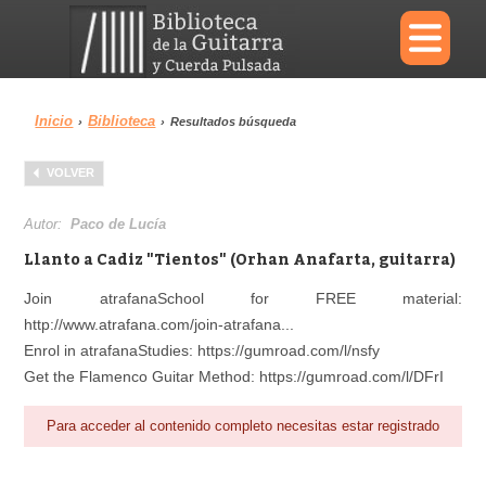
×
Inicio
Biblioteca
›
›
Resultados búsqueda
Menu
VOLVER
Biblioteca
Diccionario
Autor:
Paco de Lucía
Llanto a Cadiz "Tientos" (Orhan Anafarta, guitarra)
Join atrafanaSchool for FREE material:
http://www.atrafana.com/join-atrafana...
Área personal
Reproductor
Enrol in atrafanaStudies: https://gumroad.com/l/nsfy
Get the Flamenco Guitar Method: https://gumroad.com/l/DFrI
Para acceder al contenido completo necesitas estar registrado