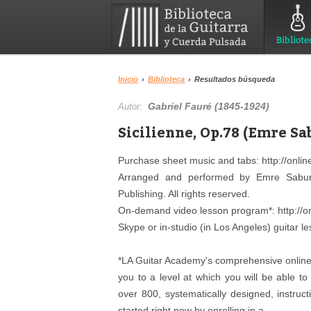
Bibliote
Inicio
›
Biblioteca
›
Resultados búsqueda
Gabriel Fauré (1845-1924)
Autor:
Sicilienne, Op.78 (Emre S
Purchase sheet music and tabs: http://onlin
Arranged and performed by Emre Sabun
Publishing. All rights reserved.
On-demand video lesson program*: http://on
Skype or in-studio (in Los Angeles) guitar le
*LA Guitar Academy's comprehensive online 
you to a level at which you will be able to
over 800, systematically designed, instruct
started right now by enrolling in a...