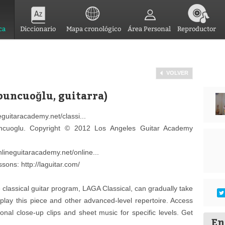
ca
Diccionario
Mapa cronológico
Área Personal
Reproductor
VOLVER
abuncuoğlu, guitarra)
eguitaracademy.net/classi...
cuoglu. Copyright © 2012 Los Angeles Guitar Academy
lineguitaracademy.net/online...
ssons: http://laguitar.com/
classical guitar program, LAGA Classical, can gradually take
 play this piece and other advanced-level repertoire. Access
ional close-up clips and sheet music for specific levels. Get
En