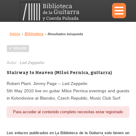
×
Inicio
Biblioteca
›
›
Resultados búsqueda
Menu
VOLVER
Biblioteca
Diccionario
Autor:
Led Zeppelin
Stairway to Heaven (Miloš Pernica, guitarra)
Robert Plant. Jimmy Page -- Led Zeppelin
5th May 2010 live on guitar Milos Pernica evenings and guests
Área personal
Reproductor
in Kotvrdovice at Blansko, Czech Republic, Music Club Surf.
Para acceder al contenido completo necesitas estar registrado
Los enlaces publicados en La Biblioteca de la Guitarra solo tienen un