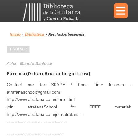
×
Inicio
Biblioteca
›
›
Resultados búsqueda
Menu
VOLVER
Biblioteca
Diccionario
Autor:
Manolo Sanlucar
Farruca (Orhan Anafarta, guitarra)
Contact me for SKYPE / Face Time lessons -
atrafanaschool@gmail.com
Área personal
Reproductor
http://www.atrafana.com/store.html
join atrafanaSchool for FREE material:
http://www.atrafana.com/join-atrafana...
------------------------------­---------
­---------------------­---------------