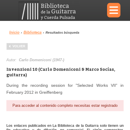
×
Inicio
Biblioteca
›
›
Resultados búsqueda
Menu
VOLVER
Biblioteca
Diccionario
Autor:
Carlo Domeniconi (1947-)
Invenzioni 10 (Carlo Domeniconi & Marco Socías,
guitarra)
During the recording session for "Selected Works VII" in
Área personal
Reproductor
February 2012 in Greiffenberg
Para acceder al contenido completo necesitas estar registrado
Los enlaces publicados en La Biblioteca de la Guitarra solo tienen un
fin educativo y de difusión, no comercial. Si algún compositor,