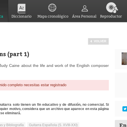
ca
Diccionario
Mapa cronológico
Área Personal
Reproductor
VOLVER
ns (part 1)
Judy Caine about the life and work of the English composer
nido completo necesitas estar registrado
itarra solo tienen un fin educativo y de difusión, no comercial. Si
lquier motivo, considera que un archivo que aparece en esta página
se eliminará.
En
as y Bibliografía
Guitarra Española (S. XVIII-XXI)