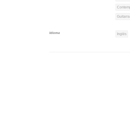
Contemp
Guitarr
Idioma
Inglés