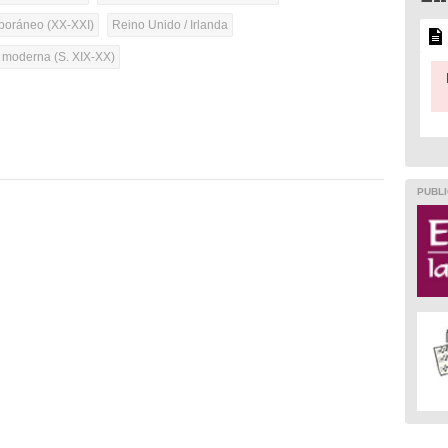
oráneo (XX-XXI)
Reino Unido / Irlanda
a moderna (S. XIX-XX)
PUBLI