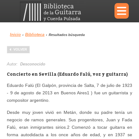
×
Inicio
Biblioteca
›
›
Resultados búsqueda
Menu
VOLVER
Biblioteca
Diccionario
Autor:
Desconocido
Concierto en Sevilla (Eduardo Falú, voz y guitarra)
Eduardo Falú (El Galpón, provincia de Salta, 7 de julio de 1923
- 9 de agosto de 2013 en Buenos Aires1 ) fue un guitarrista y
Área personal
Reproductor
compositor argentino.
Desde muy joven vivió en Metán, donde su padre tenía un
negocio de ramos generales. Sus progenitores, Juan y Fada
Falú, eran inmigrantes sirios.2 Comenzó a tocar guitarra en
forma autodidacta a los once años de edad, y en 1937 se