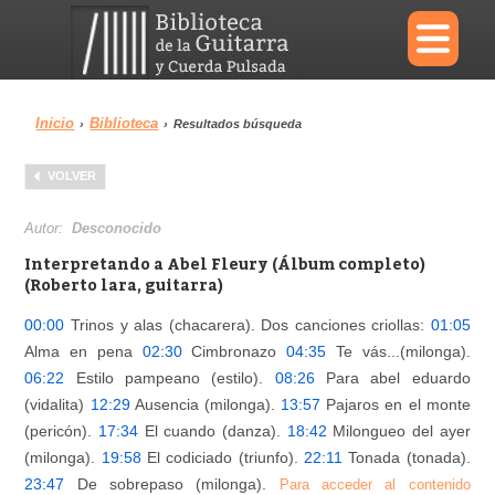
×
Inicio
Biblioteca
›
›
Resultados búsqueda
Menu
VOLVER
Biblioteca
Diccionario
Autor:
Desconocido
Interpretando a Abel Fleury (Álbum completo)
(Roberto lara, guitarra)
00:00
Trinos y alas (chacarera). Dos canciones criollas:
01:05
Área personal
Reproductor
Alma en pena
02:30
Cimbronazo
04:35
Te vás...(milonga).
06:22
Estilo pampeano (estilo).
08:26
Para abel eduardo
(vidalita)
12:29
Ausencia (milonga).
13:57
Pajaros en el monte
(pericón).
17:34
El cuando (danza).
18:42
Milongueo del ayer
(milonga).
19:58
El codiciado (triunfo).
22:11
Tonada (tonada).
23:47
De sobrepaso (milonga).
Para acceder al contenido