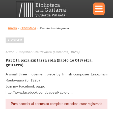
×
Inicio
Biblioteca
›
›
Resultados búsqueda
Menu
VOLVER
Biblioteca
Diccionario
Autor:
Einojuhani Rautavaara (Finlandia, 1928-)
Partita para guitarra sola (Fabio de Oliveira,
guitarra)
A small three movement piece by finnish composer Einojuhani
Área personal
Reproductor
Rautavaara (b. 1928)
Join my Facebook page:
http://www.facebook.com/pages/Fabio-d...
Para acceder al contenido completo necesitas estar registrado