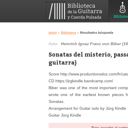
Bibliote
Inicio
›
Biblioteca
›
Resultados búsqueda
Heinrich Ignaz Franz von Biber (1
Autor:
Sonatas del misterio, pass
guitarra)
Score http://www.productionsdoz.com/fr/cata
CD https://jrgkindle.bandcamp.com/
Biber was one of the most important compos
wrote one of the earliest known pieces f
Sonatas.
Arrangement for Guitar solo by Jürg Kindle
Guitar Jürg Kindle
Para acceder al conte