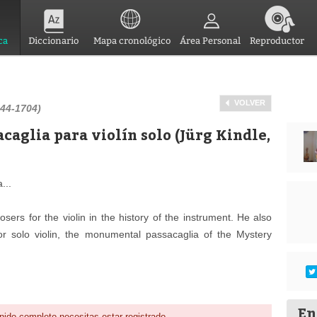
ca
Diccionario
Mapa cronológico
Área Personal
Reproductor
VOLVER
644-1704)
acaglia para violín solo (Jürg Kindle,
...
ers for the violin in the history of the instrument. He also
or solo violin, the monumental passacaglia of the Mystery
En
nido completo necesitas estar registrado