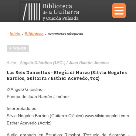
×
Inicio
Biblioteca
›
›
Resultados búsqueda
Menu
VOLVER
Biblioteca
Diccionario
Autor:
Angelo Gilardino (1941-) / Juan Ramón Jiménez
Las Seis Doncellas - Elegía di Marzo (Silvia Nogales
Barrios, Guitarra / Esther Acevedo, voz)
© Angelo Gilardino
Área personal
Reproductor
Poema de Juan Ramón Jiménez
Interpretado por
Silvia Nogales Barrios (Guitarra Clásica) www.silvianogales.com
Esther Acevedo (Actriz)
Audio grabado en Estudios Rimshot (Pozuelo de Alcorcón -