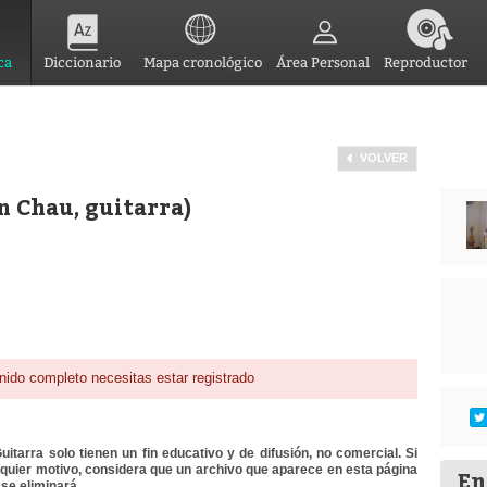
ca
Diccionario
Mapa cronológico
Área Personal
Reproductor
VOLVER
 Chau, guitarra)
nido completo necesitas estar registrado
itarra solo tienen un fin educativo y de difusión, no comercial. Si
lquier motivo, considera que un archivo que aparece en esta página
En
se eliminará.