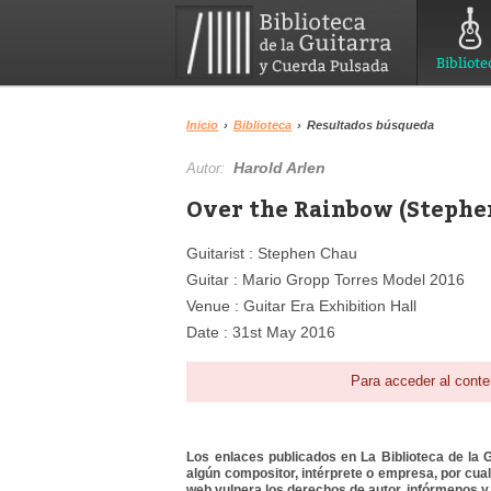
Bibliote
Inicio
›
Biblioteca
›
Resultados búsqueda
Harold Arlen
Autor:
Over the Rainbow (Stephen
Guitarist : Stephen Chau
Guitar : Mario Gropp Torres Model 2016
Venue : Guitar Era Exhibition Hall
Date : 31st May 2016
Para acceder al conte
Los enlaces publicados en La Biblioteca de la Gu
algún compositor, intérprete o empresa, por cua
web vulnera los derechos de autor, infórmenos y 