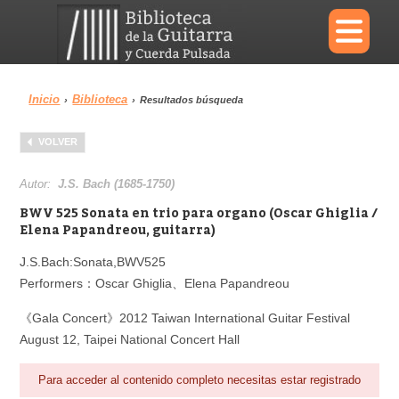
×
Inicio
Biblioteca
›
›
Resultados búsqueda
Menu
VOLVER
Biblioteca
Diccionario
Autor:
J.S. Bach (1685-1750)
BWV 525 Sonata en trio para organo (Oscar Ghiglia /
Elena Papandreou, guitarra)
J.S.Bach:Sonata,BWV525
Área personal
Reproductor
Performers：Oscar Ghiglia、Elena Papandreou
《Gala Concert》2012 Taiwan International Guitar Festival
August 12, Taipei National Concert Hall
Para acceder al contenido completo necesitas estar registrado