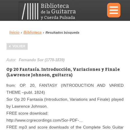
×
Inicio
Biblioteca
›
›
Resultados búsqueda
Menu
VOLVER
Biblioteca
Diccionario
Autor:
Fernando Sor (1778-1839)
Op 20 Fantasía. Introducción, Variaciones y Finale
(Lawrence Johnson, guitarra)
from: OP. 20, FANTASY (INTRODUCTION AND VARIED
Área personal
Reproductor
THEME –publ. 1824)
Sor Op 20 Fantasia (Introduction, Variations and Finale) played
by Lawrence Johnson.
FREE score download:
http://www.crgrecordings.com/Sor-PDF-...
FREE mp3 and score downloads of the Complete Solo Guitar