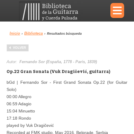
×
Inicio
Biblioteca
›
›
Resultados búsqueda
Menu
VOLVER
Biblioteca
Diccionario
Autor:
Fernando Sor (España, 1778 - París, 1839)
Op.22 Gran Sonata (Vuk Dragičević, guitarra)
bGd | Fernando Sor - First Grand Sonata Op.22 (for Guitar
Solo)
Área personal
Reproductor
00:00 Allegro
06:59 Adagio
15:04 Minuetto
17:18 Rondo
played by Vuk Dragičević
Recorded at FMK studio, May 2016, Belgrade, Serbia