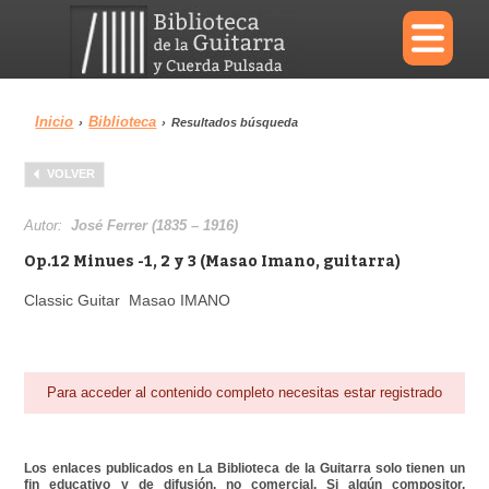
×
Inicio
Biblioteca
›
›
Resultados búsqueda
Menu
VOLVER
Biblioteca
Diccionario
Autor:
José Ferrer (1835 – 1916)
Op.12 Minues -1, 2 y 3 (Masao Imano, guitarra)
Classic Guitar Masao IMANO
Área personal
Reproductor
Para acceder al contenido completo necesitas estar registrado
Los enlaces publicados en La Biblioteca de la Guitarra solo tienen un
fin educativo y de difusión, no comercial. Si algún compositor,