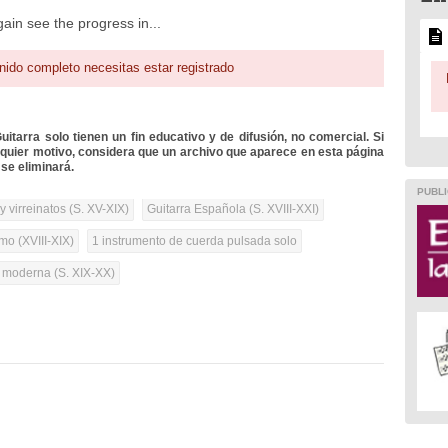
ain see the progress in...
nido completo necesitas estar registrado
itarra solo tienen un fin educativo y de difusión, no comercial. Si
lquier motivo, considera que un archivo que aparece en esta página
se eliminará.
PUBLI
 virreinatos (S. XV-XIX)
Guitarra Española (S. XVIII-XXI)
mo (XVIII-XIX)
1 instrumento de cuerda pulsada solo
a moderna (S. XIX-XX)