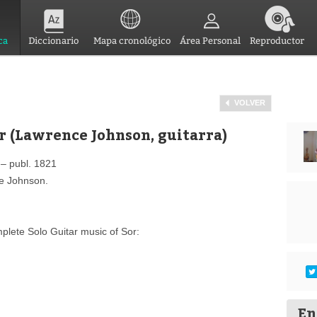
ca
Diccionario
Mapa cronológico
Área Personal
Reproductor
VOLVER
r (Lawrence Johnson, guitarra)
– publ. 1821
ce Johnson.
lete Solo Guitar music of Sor:
En