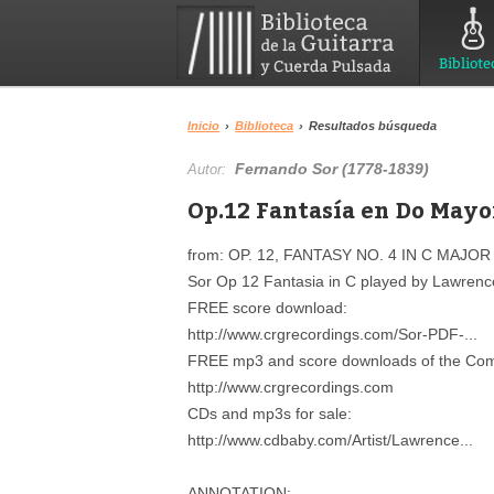
Bibliote
Inicio
›
Biblioteca
›
Resultados búsqueda
Fernando Sor (1778-1839)
Autor:
Op.12 Fantasía en Do Mayo
from: OP. 12, FANTASY NO. 4 IN C MAJOR 
Sor Op 12 Fantasia in C played by Lawren
FREE score download:
http://www.crgrecordings.com/Sor-PDF-...
FREE mp3 and score downloads of the Comp
http://www.crgrecordings.com
CDs and mp3s for sale:
http://www.cdbaby.com/Artist/Lawrence...
ANNOTATION: