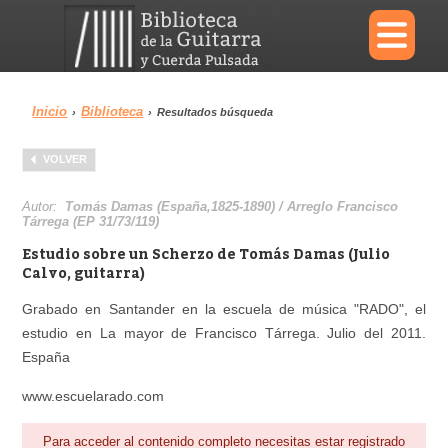
×
Inicio
Biblioteca
›
›
Resultados búsqueda
Menu
VOLVER
Biblioteca
Diccionario
Autor:
Tomás Damas (España,1825-1890) / Arreglo Francisco
Tárrega (EP 31/73/119)
Estudio sobre un Scherzo de Tomás Damas (Julio
Calvo, guitarra)
Área personal
Reproductor
Grabado en Santander en la escuela de música "RADO", el
estudio en La mayor de Francisco Tárrega. Julio del 2011.
España
www.escuelarado.com
Para acceder al contenido completo necesitas estar registrado