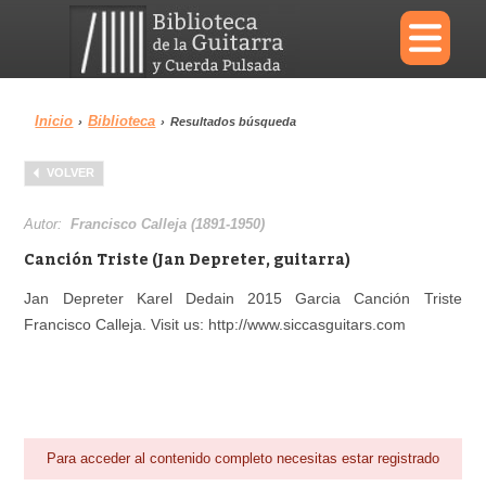
×
Inicio
Biblioteca
›
›
Resultados búsqueda
Menu
VOLVER
Biblioteca
Diccionario
Autor:
Francisco Calleja (1891-1950)
Canción Triste (Jan Depreter, guitarra)
Jan Depreter Karel Dedain 2015 Garcia Canción Triste
Francisco Calleja. Visit us: http://www.siccasguitars.com
Área personal
Reproductor
Para acceder al contenido completo necesitas estar registrado