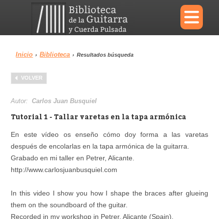
×
Inicio
Biblioteca
›
›
Resultados búsqueda
Menu
VOLVER
Biblioteca
Diccionario
Autor:
Carlos Juan Busquiel
Tutorial 1 - Tallar varetas en la tapa armónica
En este vídeo os enseño cómo doy forma a las varetas
después de encolarlas en la tapa armónica de la guitarra.
Área personal
Reproductor
Grabado en mi taller en Petrer, Alicante.
http://www.carlosjuanbusquiel.com
In this video I show you how I shape the braces after glueing
them on the soundboard of the guitar.
Recorded in my workshop in Petrer, Alicante (Spain).