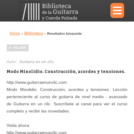
×
Inicio
Biblioteca
›
›
Resultados búsqueda
Menu
VOLVER
Biblioteca
Diccionario
Autor:
Guitarra en un clic
Modo Mixolidio. Construcción, acordes y tensiones.
http://www.guitarraenunclic.com
Modo Mixolidio. Construcción, acordes y tensiones. Lección
Área personal
Reproductor
perteneciente al curso de guitarra de nivel medio - avanzado
de Guitarra en un clic. Suscríbete al canal para ver el curso
completo y recibir las novedades.
Visita ahora:
http://www.guitarraenunclic.com