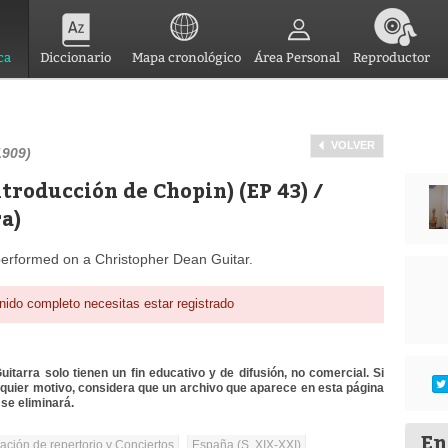
ca
Diccionario
Mapa cronológico
Área Personal
Reproductor
VOLVER
1909)
troducción de Chopin) (EP 43) /
ra)
performed on a Christopher Dean Guitar.
nido completo necesitas estar registrado
itarra solo tienen un fin educativo y de difusión, no comercial. Si
lquier motivo, considera que un archivo que aparece en esta página
se eliminará.
En
tación de repertorio y Conciertos
España (S. XIX-XXI)