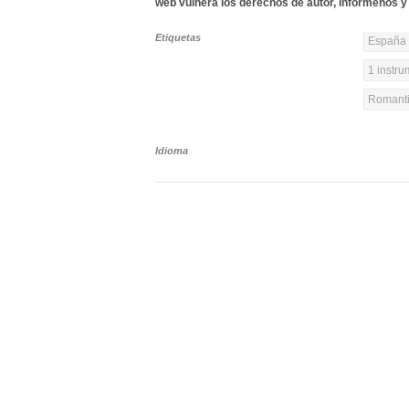
web vulnera los derechos de autor, infórmenos y 
Etiquetas
España 
1 instr
Romanti
Idioma