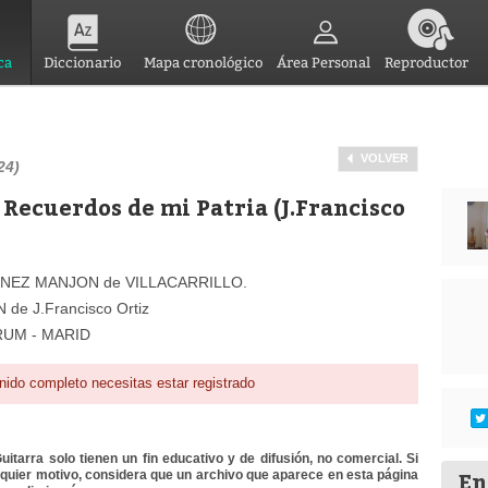
ca
Diccionario
Mapa cronológico
Área Personal
Reproductor
VOLVER
24)
Recuerdos de mi Patria (J.Francisco
MENEZ MANJON de VILLACARRILLO.
 de J.Francisco Ortiz
TRUM - MARID
nido completo necesitas estar registrado
itarra solo tienen un fin educativo y de difusión, no comercial. Si
En
lquier motivo, considera que un archivo que aparece en esta página