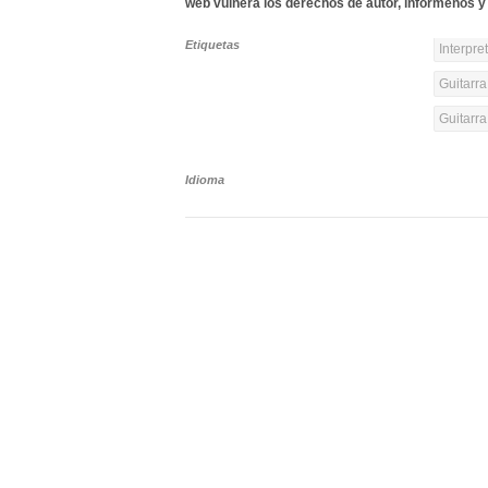
web vulnera los derechos de autor, infórmenos y 
Etiquetas
Interpre
Guitarra
Guitarr
Idioma