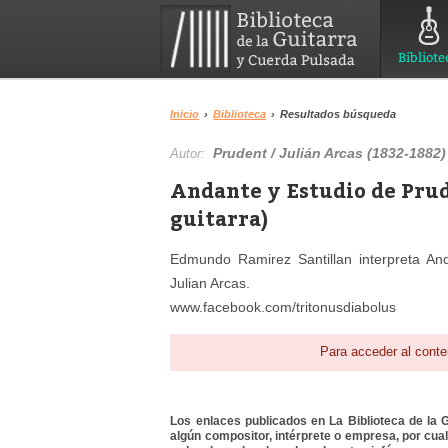
Bibliote
Inicio
›
Biblioteca
›
Resultados búsqueda
Prudent / Julián Arcas (1832-1882)
Autor:
Andante y Estudio de Pru
guitarra)
Edmundo Ramirez Santillan interpreta And
Julian Arcas.
www.facebook.com/tritonusdiabolus
Para acceder al conte
Los enlaces publicados en La Biblioteca de la Gu
algún compositor, intérprete o empresa, por cua