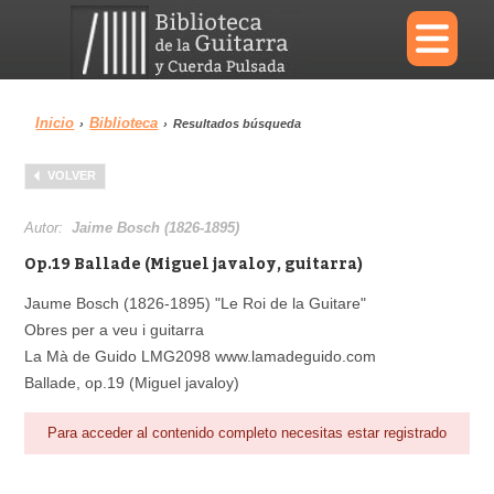
×
Inicio
Biblioteca
›
›
Resultados búsqueda
Menu
VOLVER
Biblioteca
Diccionario
Autor:
Jaime Bosch (1826-1895)
Op.19 Ballade (Miguel javaloy, guitarra)
Jaume Bosch (1826-1895) "Le Roi de la Guitare"
Obres per a veu i guitarra
Área personal
Reproductor
La Mà de Guido LMG2098 www.lamadeguido.com
Ballade, op.19 (Miguel javaloy)
Para acceder al contenido completo necesitas estar registrado