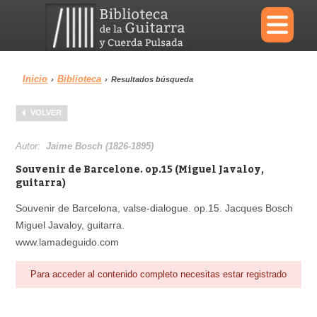
×
Inicio
Biblioteca
›
›
Resultados búsqueda
Menu
VOLVER
Biblioteca
Diccionario
Autor:
Jaime Bosch (1826-1895)
Souvenir de Barcelone. op.15 (Miguel Javaloy,
guitarra)
Souvenir de Barcelona, valse-dialogue. op.15. Jacques Bosch
Área personal
Reproductor
Miguel Javaloy, guitarra.
www.lamadeguido.com
Para acceder al contenido completo necesitas estar registrado