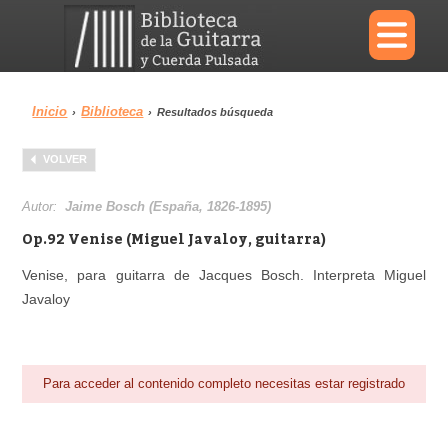
×
Inicio
Biblioteca
›
›
Resultados búsqueda
Menu
VOLVER
Biblioteca
Diccionario
Autor:
Jaime Bosch (España, 1826-1895)
Op.92 Venise (Miguel Javaloy, guitarra)
Venise, para guitarra de Jacques Bosch. Interpreta Miguel
Javaloy
Área personal
Reproductor
Para acceder al contenido completo necesitas estar registrado