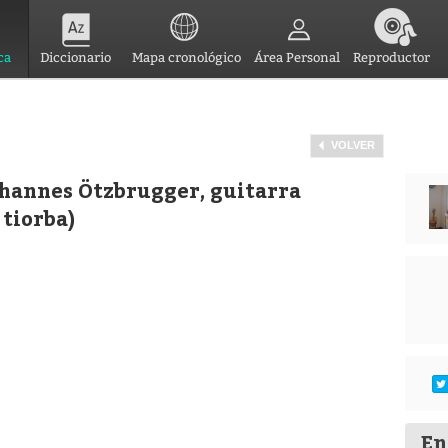
ca
Diccionario
Mapa cronológico
Área Personal
Reproductor
VOLVER
ohannes Ötzbrugger, guitarra
tiorba)
En