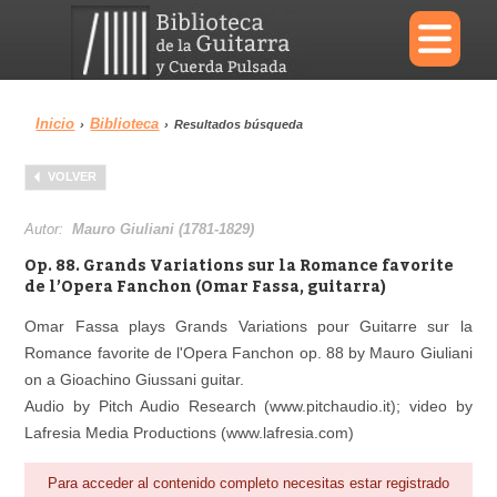
×
Inicio
Biblioteca
›
›
Resultados búsqueda
Menu
VOLVER
Biblioteca
Diccionario
Autor:
Mauro Giuliani (1781-1829)
Op. 88. Grands Variations sur la Romance favorite
de l’Opera Fanchon (Omar Fassa, guitarra)
Omar Fassa plays Grands Variations pour Guitarre sur la
Área personal
Reproductor
Romance favorite de l'Opera Fanchon op. 88 by Mauro Giuliani
on a Gioachino Giussani guitar.
Audio by Pitch Audio Research (www.pitchaudio.it); video by
Lafresia Media Productions (www.lafresia.com)
Para acceder al contenido completo necesitas estar registrado