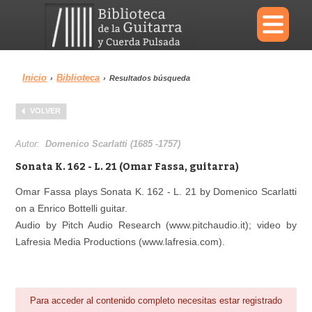
×
Inicio
Biblioteca
›
›
Resultados búsqueda
Menu
VOLVER
Biblioteca
Diccionario
Autor:
Domenico Scarlatti (1685 -1757)
Sonata K. 162 - L. 21 (Omar Fassa, guitarra)
Omar Fassa plays Sonata K. 162 - L. 21 by Domenico Scarlatti
on a Enrico Bottelli guitar.
Área personal
Reproductor
Audio by Pitch Audio Research (www.pitchaudio.it); video by
Lafresia Media Productions (www.lafresia.com).
Para acceder al contenido completo necesitas estar registrado