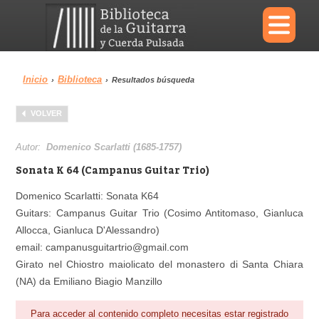
×
Inicio
Biblioteca
›
›
Resultados búsqueda
Menu
VOLVER
Biblioteca
Diccionario
Autor:
Domenico Scarlatti (1685-1757)
Sonata K 64 (Campanus Guitar Trio)
Domenico Scarlatti: Sonata K64
Guitars: Campanus Guitar Trio (Cosimo Antitomaso, Gianluca
Área personal
Reproductor
Allocca, Gianluca D'Alessandro)
email: campanusguitartrio@gmail.com
Girato nel Chiostro maiolicato del monastero di Santa Chiara
(NA) da Emiliano Biagio Manzillo
Para acceder al contenido completo necesitas estar registrado