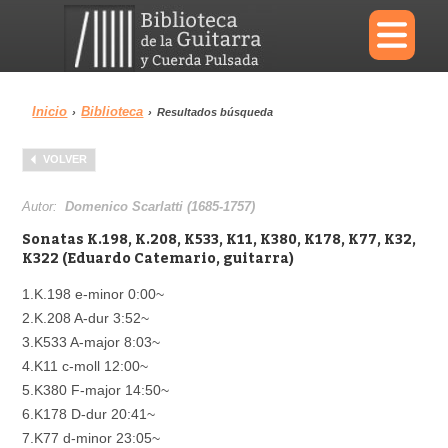
×
Inicio
Biblioteca
›
›
Resultados búsqueda
Menu
VOLVER
Biblioteca
Diccionario
Autor:
Domenico Scarlatti (1685-1757)
Sonatas K.198, K.208, K533, K11, K380, K178, K77, K32,
K322 (Eduardo Catemario, guitarra)
1.K.198 e-minor 0:00~
Área personal
Reproductor
2.K.208 A-dur 3:52~
3.K533 A-major 8:03~
4.K11 c-moll 12:00~
5.K380 F-major 14:50~
6.K178 D-dur 20:41~
7.K77 d-minor 23:05~