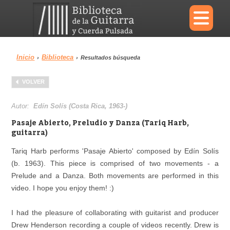
×
Inicio
Biblioteca
›
›
Resultados búsqueda
Menu
VOLVER
Biblioteca
Diccionario
Autor:
Edín Solís (Costa Rica, 1963-)
Pasaje Abierto, Preludio y Danza (Tariq Harb,
guitarra)
Tariq Harb performs 'Pasaje Abierto' composed by Edín Solís
Área personal
Reproductor
(b. 1963). This piece is comprised of two movements - a
Prelude and a Danza. Both movements are performed in this
video. I hope you enjoy them! :)
I had the pleasure of collaborating with guitarist and producer
Drew Henderson recording a couple of videos recently. Drew is