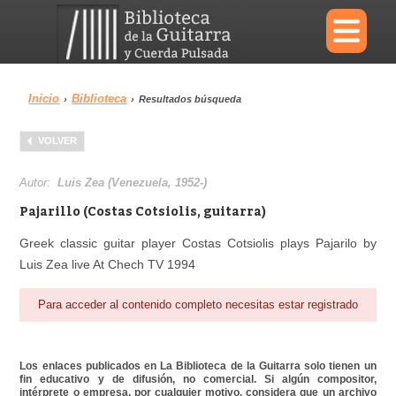
×
Inicio
Biblioteca
›
›
Resultados búsqueda
Menu
VOLVER
Biblioteca
Diccionario
Autor:
Luis Zea (Venezuela, 1952-)
Pajarillo (Costas Cotsiolis, guitarra)
Greek classic guitar player Costas Cotsiolis plays Pajarilo by
Luis Zea live At Chech TV 1994
Área personal
Reproductor
Para acceder al contenido completo necesitas estar registrado
Los enlaces publicados en La Biblioteca de la Guitarra solo tienen un
fin educativo y de difusión, no comercial. Si algún compositor,
intérprete o empresa, por cualquier motivo, considera que un archivo