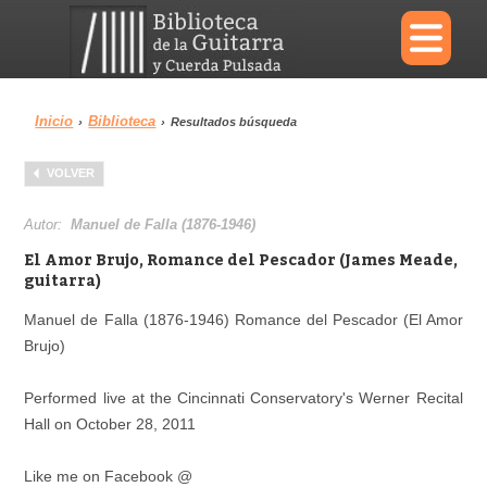
×
Inicio
Biblioteca
›
›
Resultados búsqueda
Menu
VOLVER
Biblioteca
Diccionario
Autor:
Manuel de Falla (1876-1946)
El Amor Brujo, Romance del Pescador (James Meade,
guitarra)
Manuel de Falla (1876-1946) Romance del Pescador (El Amor
Área personal
Reproductor
Brujo)
Performed live at the Cincinnati Conservatory's Werner Recital
Hall on October 28, 2011
Like me on Facebook @