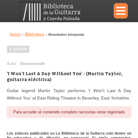
×
Inicio
Biblioteca
›
›
Resultados búsqueda
Menu
VOLVER
Biblioteca
Diccionario
Autor:
Desconocido
'I Won't Last A Day Without You' - (Martin Taylor,
guitarra eléctrica)
Guitar legend Martin Taylor performs 'I Won't Last A Day
Área personal
Reproductor
Without You' at East Riding Theatre in Beverley, East Yorkshire.
Para acceder al contenido completo necesitas estar registrado
Los enlaces publicados en La Biblioteca de la Guitarra solo tienen un
fin educativo y de difusión, no comercial. Si algún compositor,