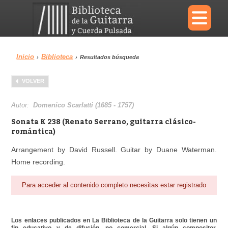
×
Inicio
Biblioteca
›
›
Resultados búsqueda
Menu
VOLVER
Biblioteca
Diccionario
Autor:
Domenico Scarlatti (1685 - 1757)
Sonata K 238 (Renato Serrano, guitarra clásico-
romántica)
Arrangement by David Russell. Guitar by Duane Waterman.
Área personal
Reproductor
Home recording.
Para acceder al contenido completo necesitas estar registrado
Los enlaces publicados en La Biblioteca de la Guitarra solo tienen un
fin educativo y de difusión, no comercial. Si algún compositor,