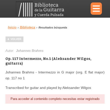
×
Inicio
Biblioteca
›
›
Resultados búsqueda
Menu
VOLVER
Biblioteca
Diccionario
Autor:
Johannes Brahms
Op. 117 Intermezzo, No.1 (Aleksander Wilgos,
guitarra)
Johannes Brahms - Intermezzo in G major (org. E flat major)
Área personal
Reproductor
op. 117 no 1
Transcribed for guitar and played by Aleksander Wilgos
Para acceder al contenido completo necesitas estar registrado