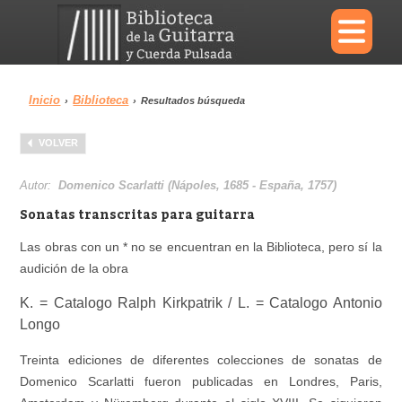
×
Inicio
Biblioteca
›
›
Resultados búsqueda
Menu
VOLVER
Biblioteca
Diccionario
Autor:
Domenico Scarlatti (Nápoles, 1685 - España, 1757)
Sonatas transcritas para guitarra
Las obras con un * no se encuentran en la Biblioteca, pero sí la
audición de la obra
Área personal
Reproductor
K. = Catalogo Ralph Kirkpatrik / L. = Catalogo Antonio
Longo
Treinta ediciones de diferentes colecciones de sonatas de
Domenico Scarlatti fueron publicadas en Londres, Paris,