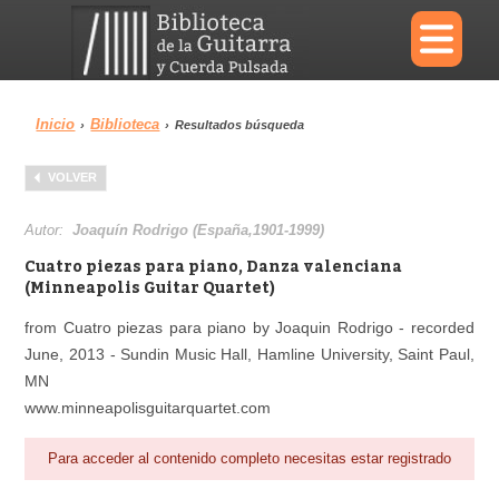
×
Inicio
Biblioteca
›
›
Resultados búsqueda
Menu
VOLVER
Biblioteca
Diccionario
Autor:
Joaquín Rodrigo (España,1901-1999)
Cuatro piezas para piano, Danza valenciana
(Minneapolis Guitar Quartet)
from Cuatro piezas para piano by Joaquin Rodrigo - recorded
Área personal
Reproductor
June, 2013 - Sundin Music Hall, Hamline University, Saint Paul,
MN
www.minneapolisguitarquartet.com
Para acceder al contenido completo necesitas estar registrado