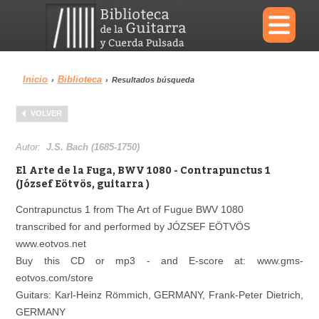
×
Inicio
Biblioteca
›
›
Resultados búsqueda
Menu
VOLVER
Biblioteca
Diccionario
Autor:
J.S. Bach (1685-1750)
El Arte de la Fuga, BWV 1080 - Contrapunctus 1
(József Eötvös, guitarra )
Contrapunctus 1 from The Art of Fugue BWV 1080
Área personal
Reproductor
transcribed for and performed by JÓZSEF EÖTVÖS
www.eotvos.net
Buy this CD or mp3 - and E-score at: www.gms-
eotvos.com/store
Guitars: Karl-Heinz Römmich, GERMANY, Frank-Peter Dietrich,
GERMANY