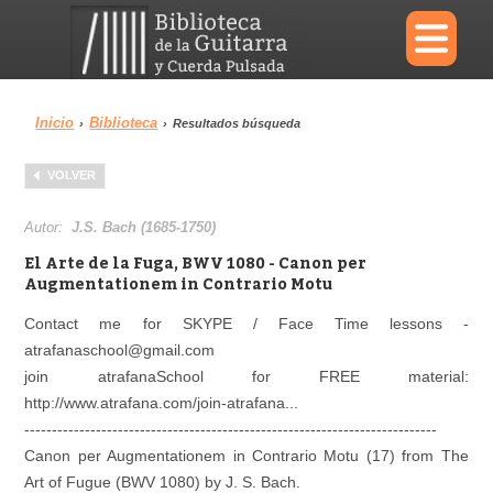
×
Inicio
Biblioteca
›
›
Resultados búsqueda
Menu
VOLVER
Biblioteca
Diccionario
Autor:
J.S. Bach (1685-1750)
El Arte de la Fuga, BWV 1080 - Canon per
Augmentationem in Contrario Motu
Contact me for SKYPE / Face Time lessons -
Área personal
Reproductor
atrafanaschool@gmail.com
join atrafanaSchool for FREE material:
http://www.atrafana.com/join-atrafana...
------------------------------­---------­---------------------­---------------
Canon per Augmentationem in Contrario Motu (17) from The
Art of Fugue (BWV 1080) by J. S. Bach.