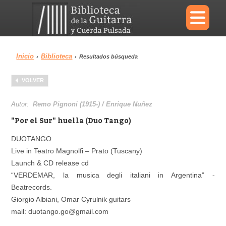
×
Inicio
Biblioteca
›
›
Resultados búsqueda
Menu
VOLVER
Biblioteca
Diccionario
Autor:
Remo Pignoni (1915-) / Enrique Nuñez
"Por el Sur" huella (Duo Tango)
DUOTANGO
Live in Teatro Magnolfi – Prato (Tuscany)
Área personal
Reproductor
Launch & CD release cd
“VERDEMAR, la musica degli italiani in Argentina” -
Beatrecords.
Giorgio Albiani, Omar Cyrulnik guitars
mail: duotango.go@gmail.com