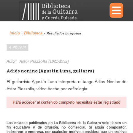
×
Inicio
Biblioteca
›
›
Resultados búsqueda
Menu
VOLVER
Biblioteca
Diccionario
Autor:
Astor Piazzolla (1921-1992)
Adiós nonino (Agustín Luna, guitarra)
El guitarrista Agustín Luna interpreta el tango Adios Nonino de
Astor Piazzolla, video hecho por zafirologia
Área personal
Reproductor
Para acceder al contenido completo necesitas estar registrado
Los enlaces publicados en La Biblioteca de la Guitarra solo tienen un
fin educativo y de difusión, no comercial. Si algún compositor,
intérprete o empresa, por cualquier motivo, considera que un archivo