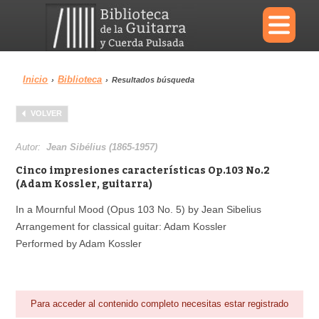
×
Inicio
Biblioteca
›
›
Resultados búsqueda
Menu
VOLVER
Biblioteca
Diccionario
Autor:
Jean Sibélius (1865-1957)
Cinco impresiones características Op.103 No.2
(Adam Kossler, guitarra)
In a Mournful Mood (Opus 103 No. 5) by Jean Sibelius
Área personal
Reproductor
Arrangement for classical guitar: Adam Kossler
Performed by Adam Kossler
Para acceder al contenido completo necesitas estar registrado