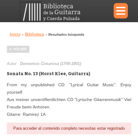
×
Inicio
Biblioteca
›
›
Resultados búsqueda
Menu
VOLVER
Biblioteca
Diccionario
Autor:
Domenico Cimarosa (1749-1801)
Sonata No. 13 (Horst Klee, Guitarra)
From my unpublished CD: "Lyrical Guitar Music". Enjoy
yourself.
Área personal
Reproductor
Aus meiner unveröffentlichten CD."Lyrische Gitarrenmusik" Viel
Freude beim Anhören.
Gitarre: Ramirez 1A
Para acceder al contenido completo necesitas estar registrado