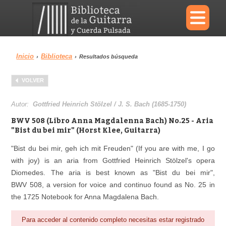
×
Inicio
Biblioteca
›
›
Resultados búsqueda
Menu
VOLVER
Biblioteca
Diccionario
Autor:
Gottfried Heinrich Stölzel / J. S. Bach (1685-1750)
BWV 508 (Libro Anna Magdalenna Bach) No.25 - Aria
"Bist du bei mir" (Horst Klee, Guitarra)
"
Bist du bei mir, geh ich mit Freuden
" (If you are with me, I go
Área personal
Reproductor
with joy) is an aria from Gottfried Heinrich Stölzel's opera
Diomedes. The aria is best known as "Bist du bei mir",
BWV 508, a version for voice and continuo found as No. 25 in
the 1725 Notebook for Anna Magdalena Bach.
Para acceder al contenido completo necesitas estar registrado