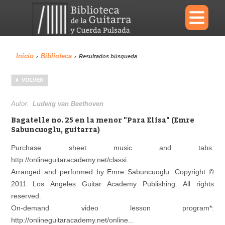
×
Inicio
Biblioteca
›
›
Resultados búsqueda
Menu
VOLVER
Biblioteca
Diccionario
Autor:
Ludwig van Beethoven
Bagatelle no. 25 en la menor "Para Elisa" (Emre
Sabuncuoglu, guitarra)
Purchase sheet music and tabs:
Área personal
Reproductor
http://onlineguitaracademy.net/classi...
Arranged and performed by Emre Sabuncuoglu. Copyright ©
2011 Los Angeles Guitar Academy Publishing. All rights
reserved.
On-demand video lesson program*:
http://onlineguitaracademy.net/online...