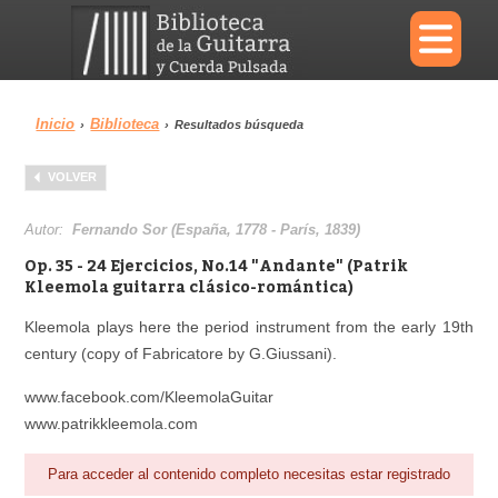
×
Inicio
Biblioteca
›
›
Resultados búsqueda
Menu
VOLVER
Biblioteca
Diccionario
Autor:
Fernando Sor (España, 1778 - París, 1839)
Op. 35 - 24 Ejercicios, No.14 "Andante" (Patrik
Kleemola guitarra clásico-romántica)
Kleemola plays here the period instrument from the early 19th
Área personal
Reproductor
century (copy of Fabricatore by G.Giussani).
www.facebook.com/KleemolaGuitar
www.patrikkleemola.com
Para acceder al contenido completo necesitas estar registrado