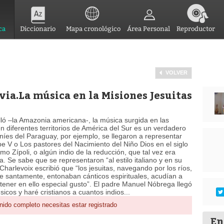
ca
Diccionario
Mapa cronológico
Área Personal
Reproductor
VOLVER
via.La música en la Misiones Jesuitas
lló –la Amazonia americana-, la música surgida en las
n diferentes territorios de América del Sur es un verdadero
níes del Paraguay, por ejemplo, se llegaron a representar
e V o Los pastores del Nacimiento del Niño Dios en el siglo
o Zípoli, o algún indio de la reducción, que tal vez era
a. Se sabe que se representaron “al estilo italiano y en su
Charlevoix escribió que “los jesuitas, navegando por los ríos,
e santamente, entonaban cánticos espirituales, acudían a
 tener en ello especial gusto”. El padre Manuel Nóbrega llegó
cos y haré cristianos a cuantos indios...
nido completo necesitas estar registrado
En