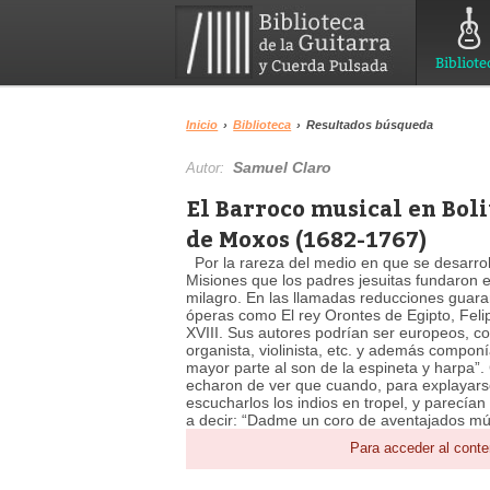
Bibliote
Inicio
›
Biblioteca
›
Resultados búsqueda
Samuel Claro
Autor:
El Barroco musical en Boli
de Moxos (1682-1767)
Por la rareza del medio en que se desarro
Misiones que los padres jesuitas fundaron e
milagro. En las llamadas reducciones guara
óperas como El rey Orontes de Egipto, Felip
XVIII. Sus autores podrían ser europeos, com
organista, violinista, etc. y además componí
mayor parte al son de la espineta y harpa”. 
echaron de ver que cuando, para explayars
escucharlos los indios en tropel, y parecían
a decir: “Dadme un coro de aventajados músi
Para acceder al conte